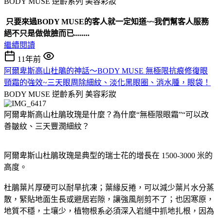
BODY MUSE 逆齡系列
美容彩妝
只要來過BODY MUSE的客人就一定知道~~我們幫客人服務
絕不只是做做臉而已........
繼續閱讀
11年前
阿爾卑斯高山杜鵑的神話～BODY MUSE 無極限抗痕修復眼
頸霜的強效~三天眼周除細紋、淡化黑眼圈、消水腫，眼袋！
BODY MUSE 逆齡系列
美容彩妝
阿爾卑斯高山杜鵑玫瑰是什麼？為什麼“無極限眼霜”“可以改
善皺紋、三天豐潤細紋？
阿爾卑斯山杜鵑玫瑰是典型的瑞士花的增長在 1500-3000 米的
高度。
杜鵑葉片厚硬可以耐旱抗凍；葉緣反捲，可以減少葉片水分蒸
散，緊貼地面生長或避居岩隙，讓強風削剪不了；也因寒原，
地質不穩，土壤少，植物根系必須深入岩縫中抓地扎根，因為