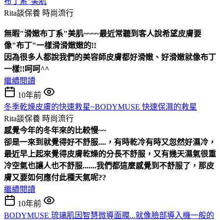
布丁系"美肌
Rita談保養
時尚流行
無暇"滑嫩布丁系"美肌~~~~最近常聽到客人說希望皮膚要
像"布丁"一樣滑滑嫩嫩的!!
因為很多人都說我們的美容師皮膚都好滑嫩、好滑嫩就像布丁
一樣!!呵呵^^
繼續閱讀
10年前
冬季乾燥皮膚的快速救星~BODYMUSE 快速保濕的救星
Rita談保養
時尚流行
感覺今年的冬年來的比較慢~~
卻是一來到就覺得好不舒服....，有時乾冷有時又忽然好濕冷，
最近早上起來覺得皮膚乾燥的分長不舒服，又有幾天濕氣很重
冷空氣也讓人也不舒服.......我們都這麼感覺到不舒服了，那皮
膚又要如何應付此種天氣呢??
繼續閱讀
10年前
BODYMUSE 琉璃肌因智慧微導面膜...就像臉部導入機一般的