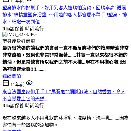
11年前
塑身排水的好幫手，好用到客人搶購怕沒貨，回購率高"循環
排水"綠精靈塑身浴鹽"~~用過的客人都會愛不釋手!!塑身、排
水、細嫩一次到位
Rita談保養
時尚流行
塑身瘦身好簡單
最近很誇張的讓我們的會員一直不斷反應我們的按摩精油非常
非常療癒，效果也非常非常顯著.......其實一直以來都很不錯的
精油，但是常缺貨所以我們之前不大推...現在不用擔心啦!!因
為補貨齊全囉!!!!........
繼續閱讀
11年前
來自法國皇家御用手工"馬賽皂""細膩泡沫、自然香氣、令人
不自覺愛上它的天然...
Rita談保養
時尚流行
現在越來越多人不用乳狀的沐浴乳、洗髮精、洗手乳........因為
害怕有一些致病的添加物。