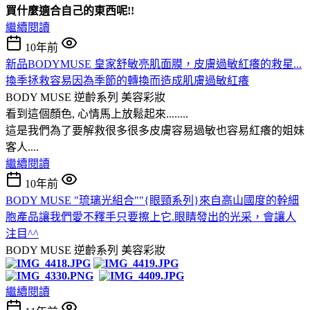
買什麼適合自己的東西呢!!
繼續閱讀
10年前
新品BODYMUSE 皇家舒敏亮肌面膜，皮膚過敏紅癢的救星...
換季拯救容易因為季節的轉換而造成肌膚過敏紅癢
BODY MUSE 逆齡系列
美容彩妝
看到這個顏色, 心情馬上放鬆起來........
這是我們為了要解救很多很多皮膚容易過敏也容易紅癢的姐妹
客人....
繼續閱讀
10年前
BODY MUSE "琉璃光組合""{眼頸系列}來自高山國度的幹細
胞產品讓我們愛不釋手只要擦上它.眼睛發出的光采，會讓人
注目^^
BODY MUSE 逆齡系列
美容彩妝
繼續閱讀