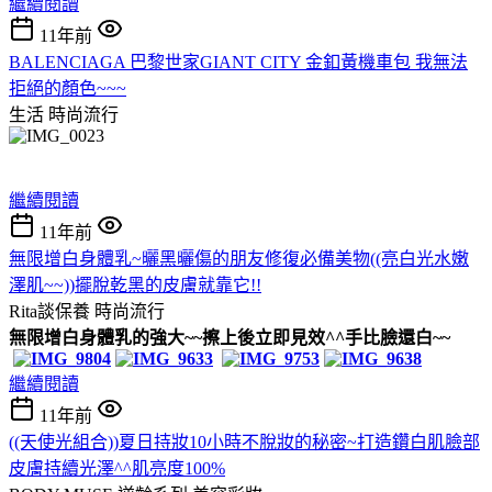
繼續閱讀
11年前
BALENCIAGA 巴黎世家GIANT CITY 金釦黃機車包 我無法
拒絕的顏色~~~
生活
時尚流行
繼續閱讀
11年前
無限增白身體乳~曬黑曬傷的朋友修復必備美物((亮白光水嫩
澤肌~~))擺脫乾黑的皮膚就靠它!!
Rita談保養
時尚流行
無限增白身體乳的強大~~擦上後立即見效^^手比臉還白~~
繼續閱讀
11年前
((天使光組合))夏日持妝10小時不脫妝的秘密~打造鑽白肌臉部
皮膚持續光澤^^肌亮度100%