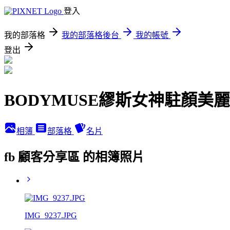
登入
我的部落格
我的部落格後台
我的帳號
登出
BODYMUSE繆斯女神駐顏美麗
相簿
部落格
名片
fb 顧客分享區 的相簿照片
IMG_9237.JPG