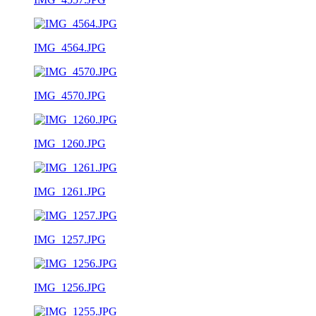
IMG_4564.JPG
IMG_4570.JPG
IMG_1260.JPG
IMG_1261.JPG
IMG_1257.JPG
IMG_1256.JPG