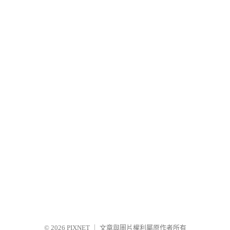
© 2026
PIXNET
｜
文章與圖片權利屬原作者所有