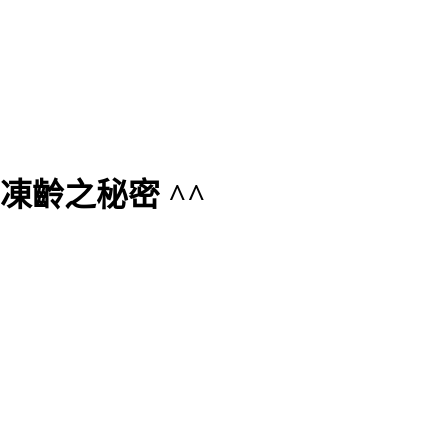
凍齡之秘密 ^^